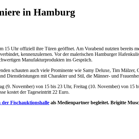
miere in Hamburg
 Uhr offiziell ihre Türen geöffnet. Am Vorabend nutzten bereits mehr
ns verbindet, kennenzulernen. Vor der malerischen Hamburger Hafenkuli
ochwertigen Manufakturprodukten ins Gespräch.
lenden schauten auch viele Prominente wie Samy Deluxe, Tim Mälzer,
nd Dienstleistungen mit Charakter und Stil, die Männer- und Frauenhe
ag (9. November) von 15 bis 23 Uhr, Freitag (10. November) von 15 b
se kostet der Tageseintritt 22 Euro.
 der Fischauktionshalle
als Medienpartner begleitet. Brigitte Mus