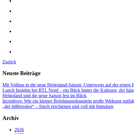
Zurück
Neuste Beiträge
Mit Vollgas in die neue Helgoland-Saison: Unterwegs auf der ersten 
Lunch Insights bei RTL Nord – ein Blick hinter die Kulissen, der hän
Helgoland und die neue Saison fest im Blick
Incentives: Wie ein kleiner Belohnungsbaustein große Wirkung entfal
„der billbrooker“ – frisch erschienen und voll mit Impulsen
Archiv
2026