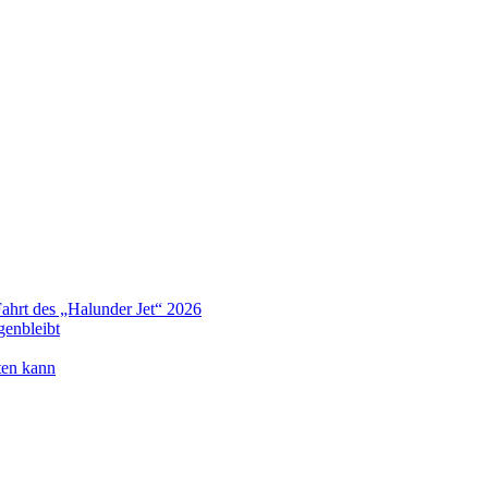
Fahrt des „Halunder Jet“ 2026
genbleibt
ten kann