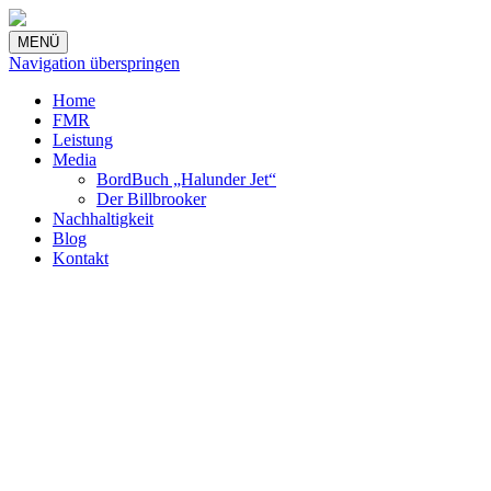
MENÜ
Navigation überspringen
Home
FMR
Leistung
Media
BordBuch „Halunder Jet“
Der Billbrooker
Nachhaltigkeit
Blog
Kontakt